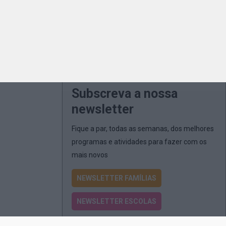
Subscreva a nossa
newsletter
Fique a par, todas as semanas, dos melhores
programas e atividades para fazer com os
mais novos
NEWSLETTER FAMÍLIAS
NEWSLETTER ESCOLAS