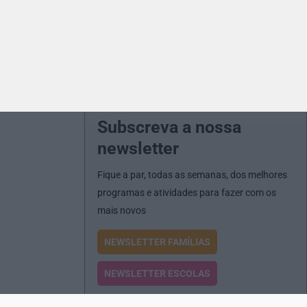
Subscreva a nossa
newsletter
Fique a par, todas as semanas, dos melhores
programas e atividades para fazer com os
mais novos
NEWSLETTER FAMÍLIAS
NEWSLETTER ESCOLAS