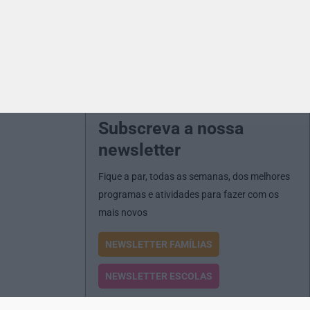
Subscreva a nossa
newsletter
Fique a par, todas as semanas, dos melhores
programas e atividades para fazer com os
mais novos
NEWSLETTER FAMÍLIAS
NEWSLETTER ESCOLAS