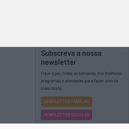
Subscreva a nossa
newsletter
Fique a par, todas as semanas, dos melhores
programas e atividades para fazer com os
mais novos
NEWSLETTER FAMÍLIAS
NEWSLETTER ESCOLAS