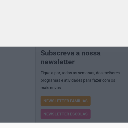
Subscreva a nossa
newsletter
Fique a par, todas as semanas, dos melhores
programas e atividades para fazer com os
mais novos
NEWSLETTER FAMÍLIAS
NEWSLETTER ESCOLAS