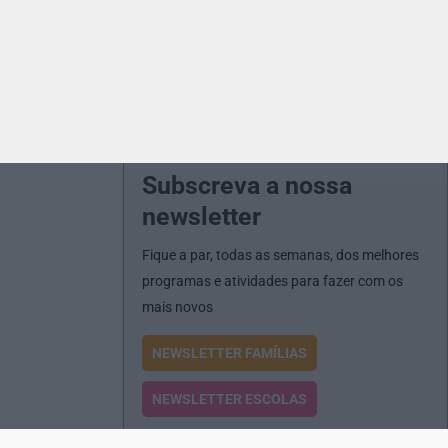
Subscreva a nossa
newsletter
Fique a par, todas as semanas, dos melhores
programas e atividades para fazer com os
mais novos
NEWSLETTER FAMÍLIAS
NEWSLETTER ESCOLAS