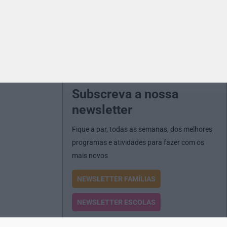
Subscreva a nossa
newsletter
Fique a par, todas as semanas, dos melhores
programas e atividades para fazer com os
mais novos
NEWSLETTER FAMÍLIAS
NEWSLETTER ESCOLAS