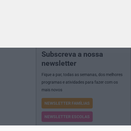
Subscreva a nossa
newsletter
Fique a par, todas as semanas, dos melhores
programas e atividades para fazer com os
mais novos
NEWSLETTER FAMÍLIAS
NEWSLETTER ESCOLAS