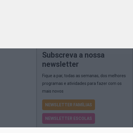
Subscreva a nossa
newsletter
Fique a par, todas as semanas, dos melhores
programas e atividades para fazer com os
mais novos
NEWSLETTER FAMÍLIAS
NEWSLETTER ESCOLAS