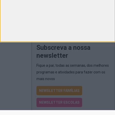
Subscreva a nossa
newsletter
Fique a par, todas as semanas, dos melhores
programas e atividades para fazer com os
mais novos
NEWSLETTER FAMÍLIAS
NEWSLETTER ESCOLAS