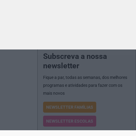
Subscreva a nossa
newsletter
Fique a par, todas as semanas, dos melhores
programas e atividades para fazer com os
mais novos
NEWSLETTER FAMÍLIAS
NEWSLETTER ESCOLAS