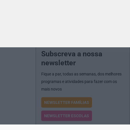
Subscreva a nossa
newsletter
Fique a par, todas as semanas, dos melhores
programas e atividades para fazer com os
mais novos
NEWSLETTER FAMÍLIAS
NEWSLETTER ESCOLAS