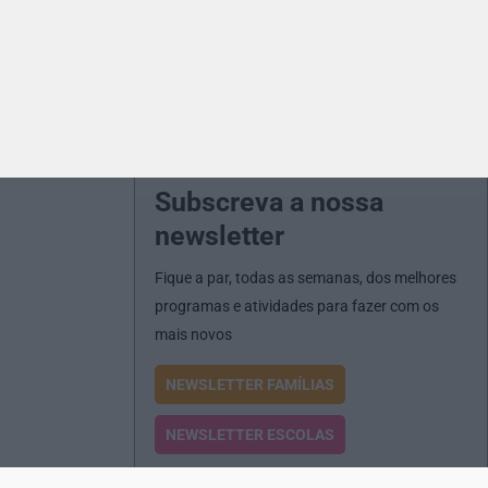
Subscreva a nossa
newsletter
Fique a par, todas as semanas, dos melhores
programas e atividades para fazer com os
mais novos
NEWSLETTER FAMÍLIAS
NEWSLETTER ESCOLAS