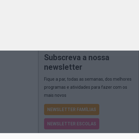
Subscreva a nossa
newsletter
Fique a par, todas as semanas, dos melhores
programas e atividades para fazer com os
mais novos
NEWSLETTER FAMÍLIAS
NEWSLETTER ESCOLAS