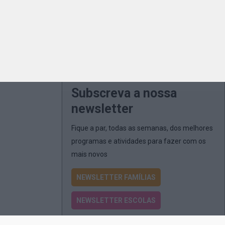
Subscreva a nossa
newsletter
Fique a par, todas as semanas, dos melhores
programas e atividades para fazer com os
mais novos
NEWSLETTER FAMÍLIAS
NEWSLETTER ESCOLAS