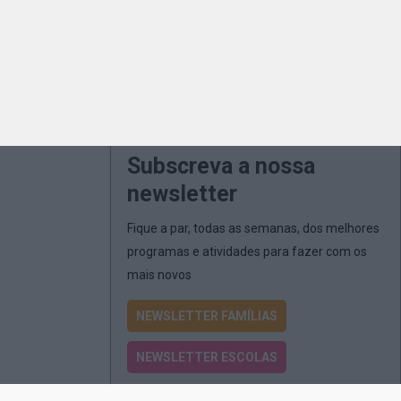
Subscreva a nossa
newsletter
Fique a par, todas as semanas, dos melhores
programas e atividades para fazer com os
mais novos
NEWSLETTER FAMÍLIAS
NEWSLETTER ESCOLAS