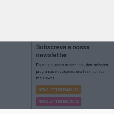
Subscreva a nossa
newsletter
Fique a par, todas as semanas, dos melhores
programas e atividades para fazer com os
mais novos
NEWSLETTER FAMÍLIAS
NEWSLETTER ESCOLAS