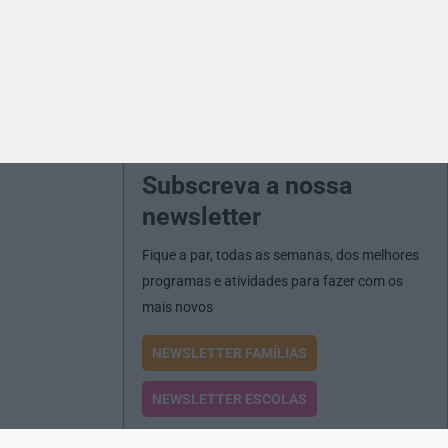
Subscreva a nossa
newsletter
Fique a par, todas as semanas, dos melhores
programas e atividades para fazer com os
mais novos
NEWSLETTER FAMÍLIAS
NEWSLETTER ESCOLAS