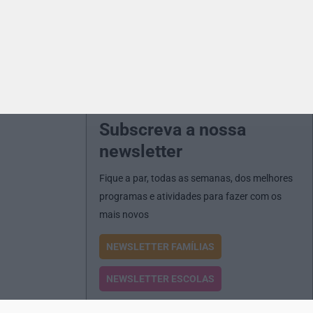
Subscreva a nossa
newsletter
Fique a par, todas as semanas, dos melhores
programas e atividades para fazer com os
mais novos
NEWSLETTER FAMÍLIAS
NEWSLETTER ESCOLAS