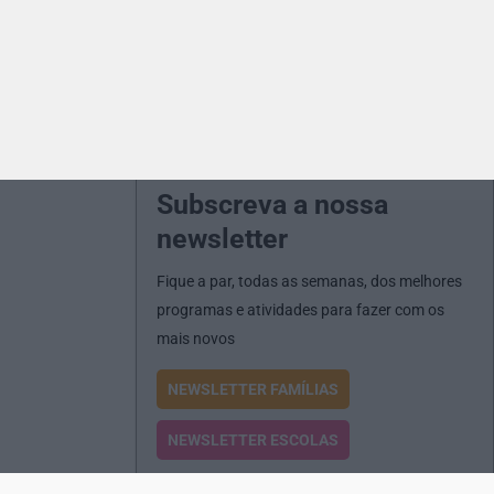
Subscreva a nossa
newsletter
Fique a par, todas as semanas, dos melhores
programas e atividades para fazer com os
mais novos
NEWSLETTER FAMÍLIAS
NEWSLETTER ESCOLAS