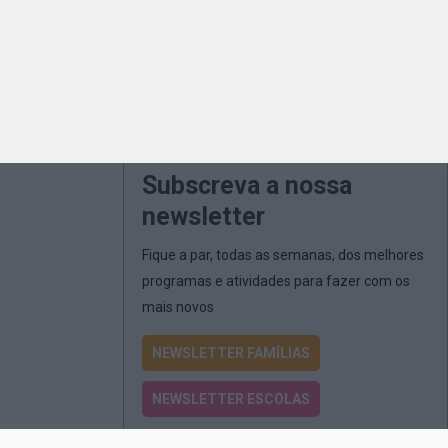
Subscreva a nossa
newsletter
Fique a par, todas as semanas, dos melhores
programas e atividades para fazer com os
mais novos
NEWSLETTER FAMÍLIAS
NEWSLETTER ESCOLAS