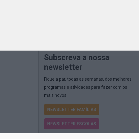
Subscreva a nossa
newsletter
Fique a par, todas as semanas, dos melhores
programas e atividades para fazer com os
mais novos
NEWSLETTER FAMÍLIAS
NEWSLETTER ESCOLAS