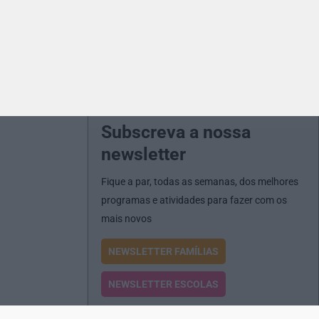
Subscreva a nossa
newsletter
Fique a par, todas as semanas, dos melhores
programas e atividades para fazer com os
mais novos
NEWSLETTER FAMÍLIAS
NEWSLETTER ESCOLAS