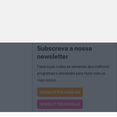
Subscreva a nossa
newsletter
Fique a par, todas as semanas, dos melhores
programas e atividades para fazer com os
mais novos
NEWSLETTER FAMÍLIAS
NEWSLETTER ESCOLAS