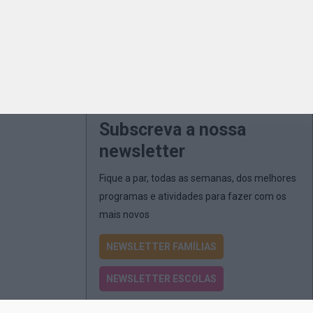
Subscreva a nossa
newsletter
Fique a par, todas as semanas, dos melhores
programas e atividades para fazer com os
mais novos
NEWSLETTER FAMÍLIAS
NEWSLETTER ESCOLAS