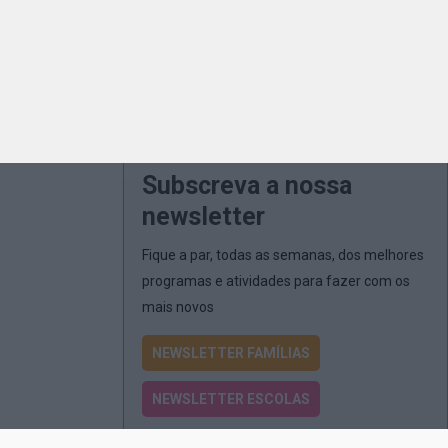
Subscreva a nossa
newsletter
Fique a par, todas as semanas, dos melhores
programas e atividades para fazer com os
mais novos
NEWSLETTER FAMÍLIAS
NEWSLETTER ESCOLAS