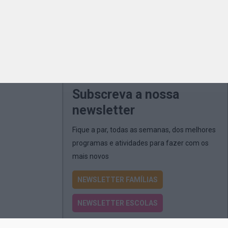
Subscreva a nossa
newsletter
Fique a par, todas as semanas, dos melhores
programas e atividades para fazer com os
mais novos
NEWSLETTER FAMÍLIAS
NEWSLETTER ESCOLAS