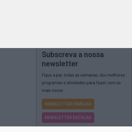
Subscreva a nossa
newsletter
Fique a par, todas as semanas, dos melhores
programas e atividades para fazer com os
mais novos
NEWSLETTER FAMÍLIAS
NEWSLETTER ESCOLAS