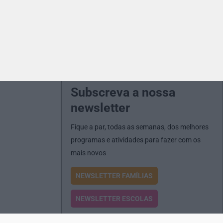
Subscreva a nossa
newsletter
Fique a par, todas as semanas, dos melhores
programas e atividades para fazer com os
mais novos
NEWSLETTER FAMÍLIAS
NEWSLETTER ESCOLAS