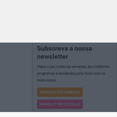
Subscreva a nossa
newsletter
Fique a par, todas as semanas, dos melhores
programas e atividades para fazer com os
mais novos
NEWSLETTER FAMÍLIAS
NEWSLETTER ESCOLAS