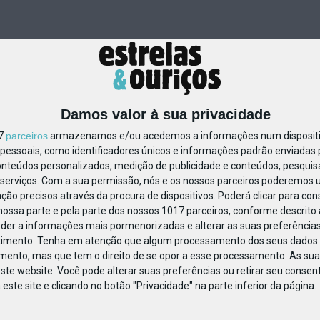
Damos valor à sua privacidade
17
parceiros
armazenamos e/ou acedemos a informações num dispositiv
essoais, como identificadores únicos e informações padrão enviadas p
119602684908091
onteúdos personalizados, medição de publicidade e conteúdos, pesquis
serviços.
Com a sua permissão, nós e os nossos parceiros poderemos us
ção precisos através da procura de dispositivos. Poderá clicar para cons
ossa parte e pela parte dos nossos 1017 parceiros, conforme descrito
eder a informações mais pormenorizadas e alterar as suas preferências
timento.
Tenha em atenção que algum processamento dos seus dados 
imento, mas que tem o direito de se opor a esse processamento. As sua
ste website. Você pode alterar suas preferências ou retirar seu conse
ste site e clicando no botão "Privacidade" na parte inferior da página.