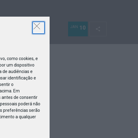
JAN
10
o, como cookies, e
or um dispositivo
a de audiências e
ar identificação e
entir o
 acima. Em
 antes de consentir
pessoais poderá não
s preferências serão
ntimento a qualquer