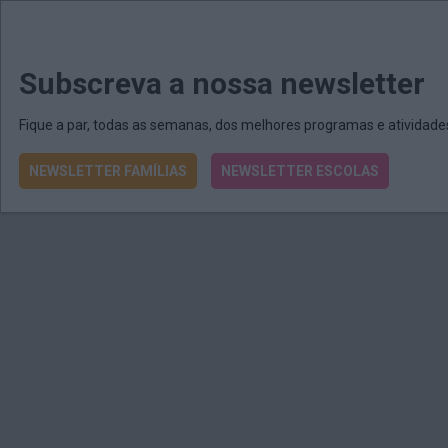
MENU
MAIL
JORNAIS
Revista E&O
Passe
arrow_drop_down
Subscreva a nossa newsletter
Fique a par, todas as semanas, dos melhores programas e atividad
NEWSLETTER FAMÍLIAS
NEWSLETTER ESCOLAS