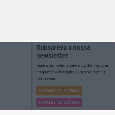
Subscreva a nossa
newsletter
Fique a par, todas as semanas, dos melhores
programas e atividades para fazer com os
mais novos
NEWSLETTER FAMÍLIAS
NEWSLETTER ESCOLAS