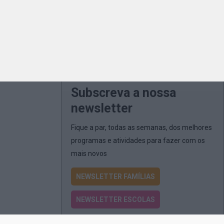
Subscreva a nossa
newsletter
Fique a par, todas as semanas, dos melhores
programas e atividades para fazer com os
mais novos
NEWSLETTER FAMÍLIAS
NEWSLETTER ESCOLAS