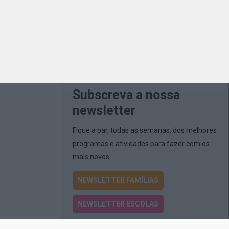
Subscreva a nossa
newsletter
Fique a par, todas as semanas, dos melhores
programas e atividades para fazer com os
mais novos
NEWSLETTER FAMÍLIAS
NEWSLETTER ESCOLAS