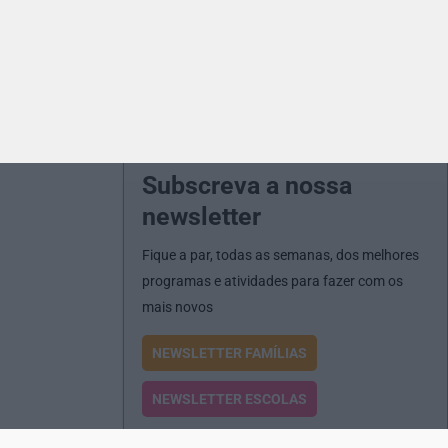
Subscreva a nossa
newsletter
Fique a par, todas as semanas, dos melhores
programas e atividades para fazer com os
mais novos
NEWSLETTER FAMÍLIAS
NEWSLETTER ESCOLAS