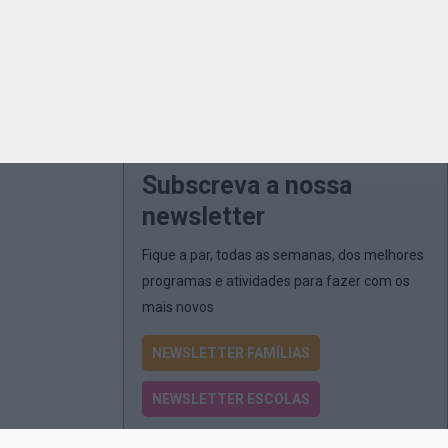
Subscreva a nossa
newsletter
Fique a par, todas as semanas, dos melhores
programas e atividades para fazer com os
mais novos
NEWSLETTER FAMÍLIAS
NEWSLETTER ESCOLAS