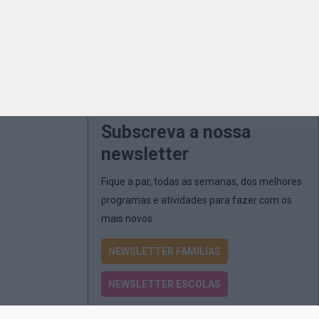
Subscreva a nossa
newsletter
Fique a par, todas as semanas, dos melhores
programas e atividades para fazer com os
mais novos
NEWSLETTER FAMÍLIAS
NEWSLETTER ESCOLAS