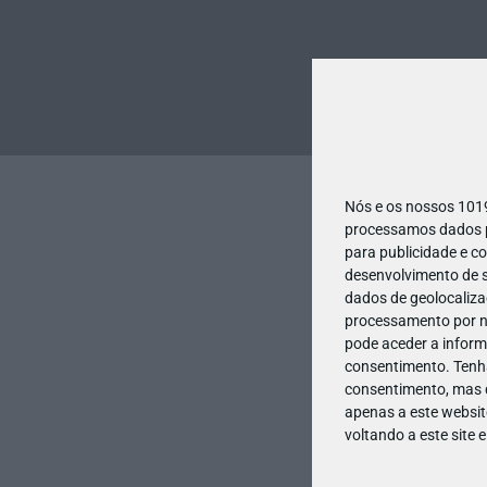
Nós e os nossos 10
processamos dados pe
para publicidade e c
desenvolvimento de s
dados de geolocalizaç
processamento por no
pode aceder a inform
consentimento.
Tenh
consentimento, mas q
apenas a este websit
voltando a este site 