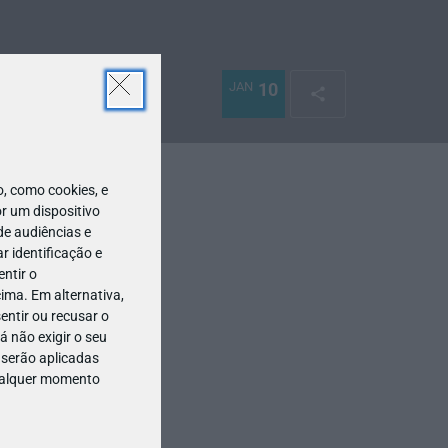
JAN
10
 como cookies, e
r um dispositivo
de audiências e
 identificação e
ntir o
ima. Em alternativa,
entir ou recusar o
 não exigir o seu
 serão aplicadas
qualquer momento