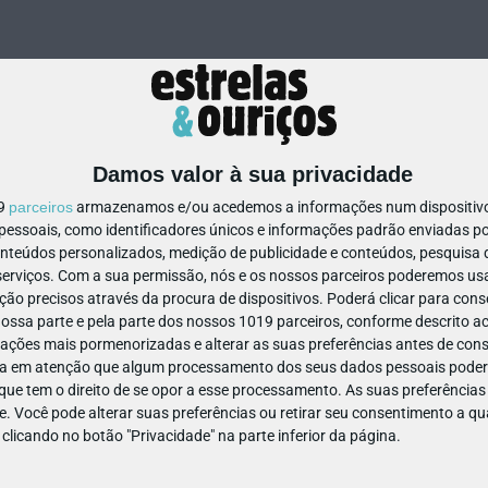
Damos valor à sua privacidade
19
parceiros
armazenamos e/ou acedemos a informações num dispositivo,
ssoais, como identificadores únicos e informações padrão enviadas po
119229694570604
onteúdos personalizados, medição de publicidade e conteúdos, pesquisa 
erviços.
Com a sua permissão, nós e os nossos parceiros poderemos usar
ão precisos através da procura de dispositivos. Poderá clicar para conse
ssa parte e pela parte dos nossos 1019 parceiros, conforme descrito ac
ações mais pormenorizadas e alterar as suas preferências antes de cons
a em atenção que algum processamento dos seus dados pessoais poderá
ue tem o direito de se opor a esse processamento. As suas preferências
e. Você pode alterar suas preferências ou retirar seu consentimento a 
e clicando no botão "Privacidade" na parte inferior da página.