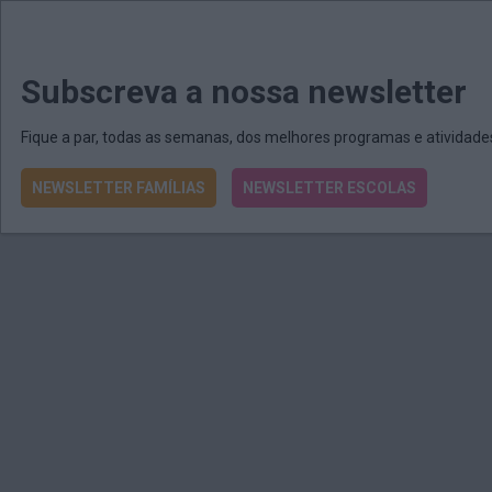
MENU
MAIL
JORNAIS
Revista E&O
Passe
arrow_drop_down
Subscreva a nossa newsletter
Fique a par, todas as semanas, dos melhores programas e atividad
NEWSLETTER FAMÍLIAS
NEWSLETTER ESCOLAS