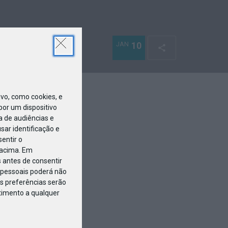
JAN
10
o, como cookies, e
or um dispositivo
a de audiências e
ar identificação e
entir o
 acima. Em
 antes de consentir
pessoais poderá não
s preferências serão
ntimento a qualquer