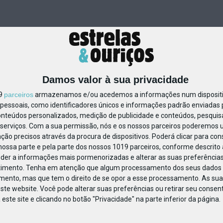
Damos valor à sua privacidade
19
parceiros
armazenamos e/ou acedemos a informações num dispositiv
essoais, como identificadores únicos e informações padrão enviadas p
119139409474993
onteúdos personalizados, medição de publicidade e conteúdos, pesquis
serviços.
Com a sua permissão, nós e os nossos parceiros poderemos us
ção precisos através da procura de dispositivos. Poderá clicar para cons
ossa parte e pela parte dos nossos 1019 parceiros, conforme descrito
eder a informações mais pormenorizadas e alterar as suas preferências
timento.
Tenha em atenção que algum processamento dos seus dados 
imento, mas que tem o direito de se opor a esse processamento. As sua
ste website. Você pode alterar suas preferências ou retirar seu conse
ste site e clicando no botão "Privacidade" na parte inferior da página.