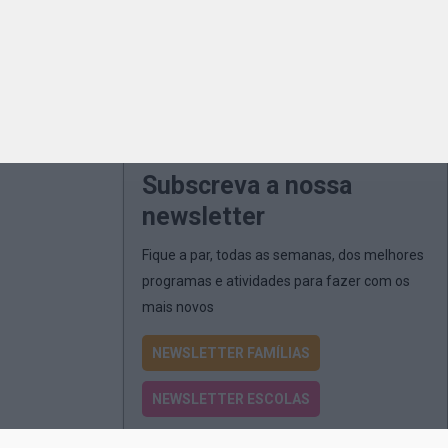
Subscreva a nossa
newsletter
Fique a par, todas as semanas, dos melhores
programas e atividades para fazer com os
mais novos
NEWSLETTER FAMÍLIAS
NEWSLETTER ESCOLAS