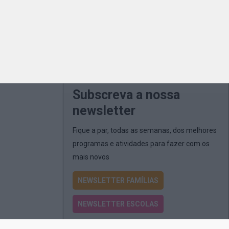
Subscreva a nossa
newsletter
Fique a par, todas as semanas, dos melhores
programas e atividades para fazer com os
mais novos
NEWSLETTER FAMÍLIAS
NEWSLETTER ESCOLAS