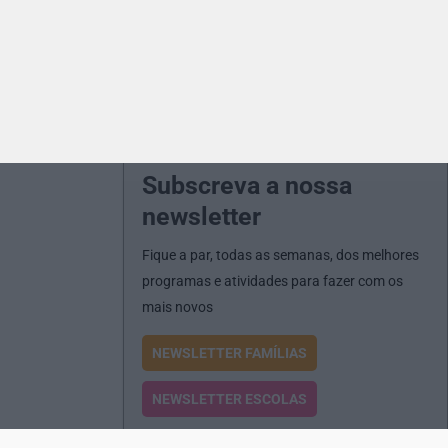
Subscreva a nossa
newsletter
Fique a par, todas as semanas, dos melhores
programas e atividades para fazer com os
mais novos
NEWSLETTER FAMÍLIAS
NEWSLETTER ESCOLAS