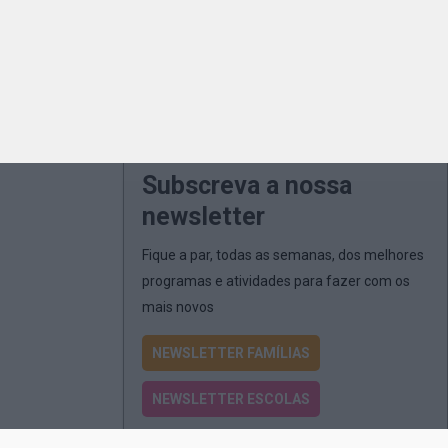
Subscreva a nossa
newsletter
Fique a par, todas as semanas, dos melhores
programas e atividades para fazer com os
mais novos
NEWSLETTER FAMÍLIAS
NEWSLETTER ESCOLAS