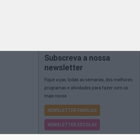
Subscreva a nossa
newsletter
Fique a par, todas as semanas, dos melhores
programas e atividades para fazer com os
mais novos
NEWSLETTER FAMÍLIAS
NEWSLETTER ESCOLAS