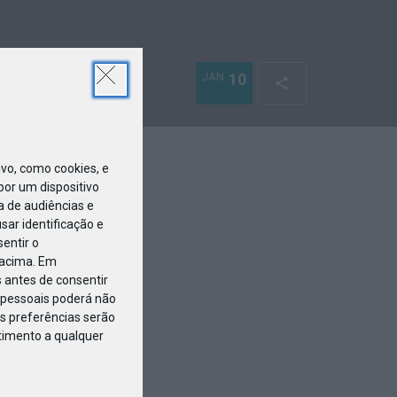
JAN
10
o, como cookies, e
or um dispositivo
a de audiências e
ar identificação e
entir o
 acima. Em
 antes de consentir
pessoais poderá não
s preferências serão
ntimento a qualquer