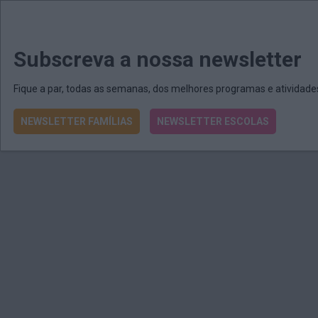
MENU
MAIL
JORNAIS
Revista E&O
Passe
arrow_drop_down
Subscreva a nossa newsletter
Fique a par, todas as semanas, dos melhores programas e atividad
NEWSLETTER FAMÍLIAS
NEWSLETTER ESCOLAS