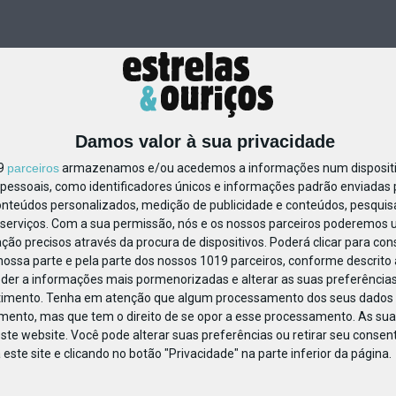
Damos valor à sua privacidade
19
parceiros
armazenamos e/ou acedemos a informações num dispositiv
essoais, como identificadores únicos e informações padrão enviadas p
1190091396038987
onteúdos personalizados, medição de publicidade e conteúdos, pesquis
serviços.
Com a sua permissão, nós e os nossos parceiros poderemos us
ção precisos através da procura de dispositivos. Poderá clicar para cons
ossa parte e pela parte dos nossos 1019 parceiros, conforme descrito
eder a informações mais pormenorizadas e alterar as suas preferências
timento.
Tenha em atenção que algum processamento dos seus dados 
imento, mas que tem o direito de se opor a esse processamento. As sua
ste website. Você pode alterar suas preferências ou retirar seu conse
ste site e clicando no botão "Privacidade" na parte inferior da página.