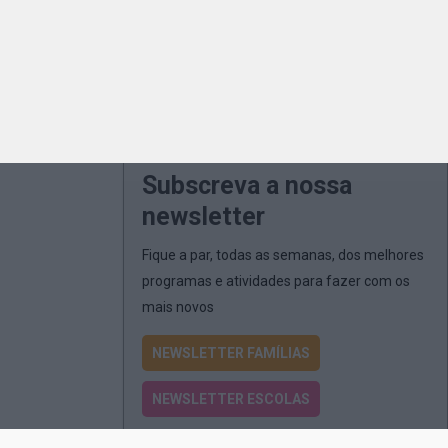
Subscreva a nossa
newsletter
Fique a par, todas as semanas, dos melhores
programas e atividades para fazer com os
mais novos
NEWSLETTER FAMÍLIAS
NEWSLETTER ESCOLAS