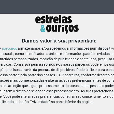
Damos valor à sua privacidade
17
parceiros
armazenamos e/ou acedemos a informações num dispositivo,
ssoais, como identificadores únicos e informações padrão enviadas po
1188891952799667
onteúdos personalizados, medição de publicidade e conteúdos, pesquisa 
erviços.
Com a sua permissão, nós e os nossos parceiros poderemos usar
ão precisos através da procura de dispositivos. Poderá clicar para conse
ssa parte e pela parte dos nossos 1017 parceiros, conforme descrito ac
ações mais pormenorizadas e alterar as suas preferências antes de cons
a em atenção que algum processamento dos seus dados pessoais poderá
ue tem o direito de se opor a esse processamento. As suas preferências
e. Você pode alterar suas preferências ou retirar seu consentimento a 
e clicando no botão "Privacidade" na parte inferior da página.