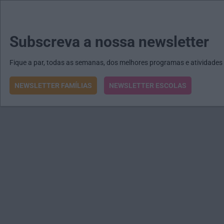
MENU
MAIL
JORNAIS
Revista E&O
Passe
arrow_drop_down
Subscreva a nossa newsletter
Fique a par, todas as semanas, dos melhores programas e atividades
NEWSLETTER FAMÍLIAS
NEWSLETTER ESCOLAS