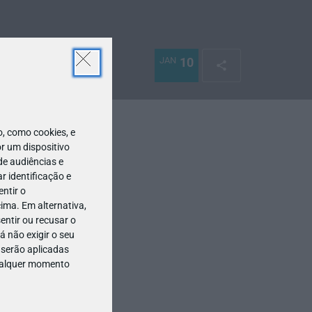
JAN
10
 como cookies, e
r um dispositivo
de audiências e
 identificação e
ntir o
ima. Em alternativa,
entir ou recusar o
 não exigir o seu
 serão aplicadas
qualquer momento