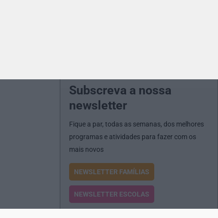
Subscreva a nossa
newsletter
Fique a par, todas as semanas, dos melhores
programas e atividades para fazer com os
mais novos
NEWSLETTER FAMÍLIAS
NEWSLETTER ESCOLAS