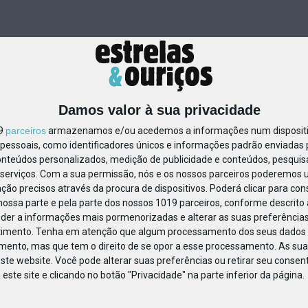
Damos valor à sua privacidade
19
parceiros
armazenamos e/ou acedemos a informações num dispositiv
essoais, como identificadores únicos e informações padrão enviadas p
11880347360360
onteúdos personalizados, medição de publicidade e conteúdos, pesquis
serviços.
Com a sua permissão, nós e os nossos parceiros poderemos us
ção precisos através da procura de dispositivos. Poderá clicar para cons
ossa parte e pela parte dos nossos 1019 parceiros, conforme descrito
eder a informações mais pormenorizadas e alterar as suas preferências
timento.
Tenha em atenção que algum processamento dos seus dados 
imento, mas que tem o direito de se opor a esse processamento. As sua
ste website. Você pode alterar suas preferências ou retirar seu conse
ste site e clicando no botão "Privacidade" na parte inferior da página.