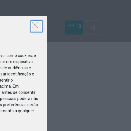
JAN
10
o, como cookies, e
or um dispositivo
a de audiências e
ar identificação e
entir o
 acima. Em
 antes de consentir
pessoais poderá não
s preferências serão
ntimento a qualquer