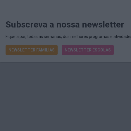
MENU
MAIL
JORNAIS
Revista E&O
Passe
arrow_drop_down
Subscreva a nossa newsletter
Fique a par, todas as semanas, dos melhores programas e atividad
NEWSLETTER FAMÍLIAS
NEWSLETTER ESCOLAS