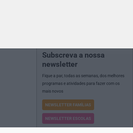
Subscreva a nossa
newsletter
Fique a par, todas as semanas, dos melhores
programas e atividades para fazer com os
mais novos
NEWSLETTER FAMÍLIAS
NEWSLETTER ESCOLAS